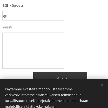
Sähköposti
Viesti
Lähetä
Käytämme evästeitä mahdollistaaksemme
verkkosivustomme asianmukaisen toiminnan ja
turvallisuuden sekä tarjotaksemme sinulle parhaan
© 2026 SJ Raumaco Oy
mahdollisen käyttökokemuksen.