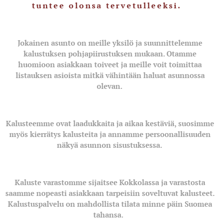
tuntee olonsa tervetulleeksi.
Jokainen asunto on meille yksilö ja suunnittelemme
kalustuksen pohjapiirustuksen mukaan. Otamme
huomioon asiakkaan toiveet ja meille voit toimittaa
listauksen asioista mitkä vähintään haluat asunnossa
olevan.
Kalusteemme ovat laadukkaita ja aikaa kestäviä, suosimme
myös kierrätys kalusteita ja annamme persoonallisuuden
näkyä asunnon sisustuksessa.
Kaluste varastomme sijaitsee Kokkolassa ja varastosta
saamme nopeasti asiakkaan tarpeisiin soveltuvat kalusteet.
Kalustuspalvelu on mahdollista tilata minne päin Suomea
tahansa.