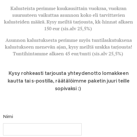
Kalusteista perimme kuukausittain vuokraa, vuokran
suuruuteen vaikuttaa asunnon koko eli tarvittavien
kalusteiden määrä. Kysy meiltä tarjousta, kk-hinnat alkaen
150 eur (sis.alv 25,5%)
Asunnon kalustuksesta perimme myös tuntilaskutuksena
kalustukseen menevän ajan, kysy meiltä urakka tarjousta!
Tuntihintamme alkaen 45 eur/tunti (sis.alv 25,5%)
Kysy rohkeasti tarjousta yhteydenotto lomakkeen
kautta tai s-postilla, räätälöimme paketin juuri teille
sopivaksi :)
Nimi