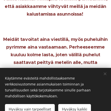
että asiakkaamme viihtyvät meillä ja meidän
kalustamissa asunnoissa!
Meidät tavoitat aina viestillä, myös puheluihin
pyrimme aina vastaamaan. Perheeseemme
kuuluu kolme lasta, joten välillä puhelut
saattavat peittyä metelin alle, mutta
soitamme teille aina takaisin ❤️
Käytämme evästeitä mahdollistaaksemme
Tavoitat meidät parhaiten puhelimitse tai s-
verkkosivustomme asianmukaisen toiminnan ja
postilla.
turvallisuuden sekä tarjotaksemme sinulle parhaan
mahdollisen käyttökokemuksen.
S-posti:
susanna@raumaco.fi
Hyväksy vain tarpeelliset
Hyväksy kaikki