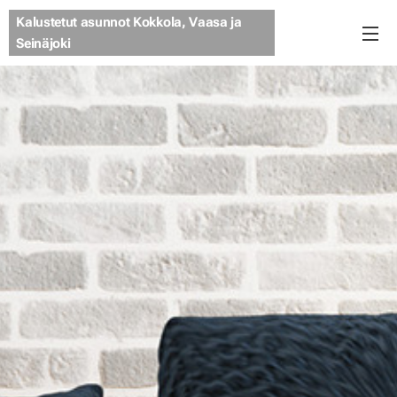
Kalustetut asunnot Kokkola, Vaasa ja
Seinäjoki