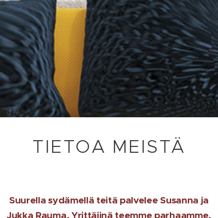
TIETOA MEISTÄ
Suurella sydämellä teitä palvelee Susanna ja
Jukka Rauma. Yrittäjinä teemme parhaamme,